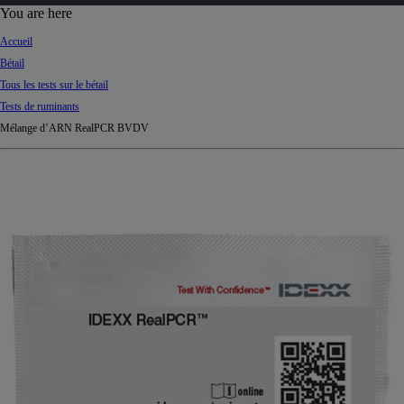
d
You are here
Ki
Accueil
ng
Bétail
do
Tous les tests sur le bétail
m
Tests de ruminants
Mélange d’ARN RealPCR BVDV