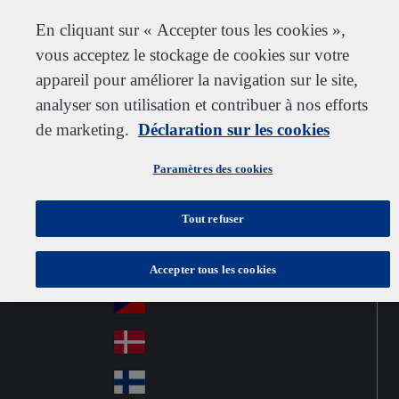
Service clientèle
Nous contacter
S’abonner
Carrières chez IDEXX
Fournisseurs
En cliquant sur « Accepter tous les cookies »,
vous acceptez le stockage de cookies sur votre
appareil pour améliorer la navigation sur le site,
analyser son utilisation et contribuer à nos efforts
Go to home
Australia
Au
de marketing.
France
Déclaration sur les cookies
Jump to navigation
str
Österreich
Jump to content
Au
ali
Paramètres des cookies
stri
a
Brazil
Contact
Br
a
Tout refuser
azi
Canada
Ca
l
na
中国大陆
Accepter tous les cookies
Ch
da
ina
Česko
Cz
ec
Danmark
De
h
nm
Suomi