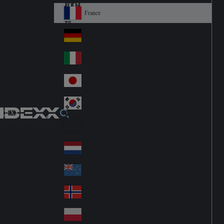
Fin
ark
lan
France
Fra
d
nc
Deutschland
Ge
e
rm
Italia
Ital
an
y
y
日本
Jap
an
대한민국
Ko
IDEXX
rea
Latin America
Lat
in
Netherlands
Ne
A
the
me
New Zealand
Ne
rla
ric
w
Norge
nd
a
No
Ze
s
rw
ala
Polska