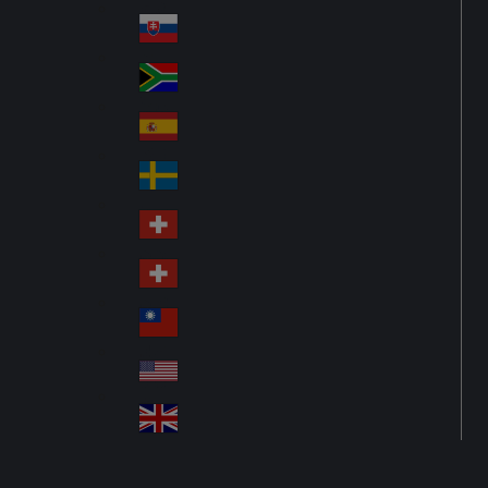
Pol
ay
nd
an
Slovensko
Slo
d
va
South Africa
So
kia
uth
España
Sp
Af
ain
ric
Sverige
Sw
a
ed
Schweiz DE
Sw
en
itz
Schweiz FR
Sw
erl
itz
an
台灣
Tai
erl
d
wa
an
USA
US
n
d
A
United Kingdom
Un
ite