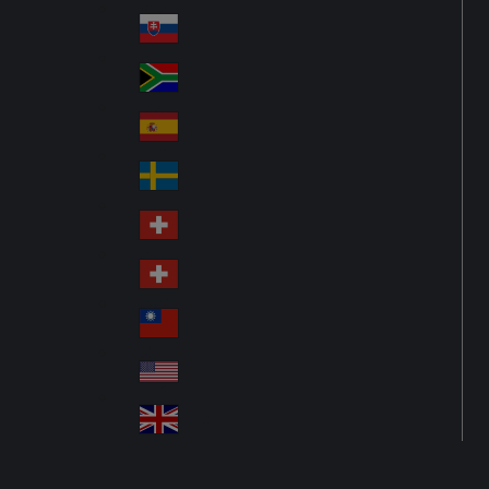
Pol
ay
nd
an
Slovensko
Slo
d
va
South Africa
So
kia
uth
España
Sp
Af
ain
ric
Sverige
Sw
a
ed
Schweiz DE
Sw
en
itz
Schweiz FR
Sw
erl
itz
an
台灣
Tai
erl
d
wa
an
USA
US
n
d
A
United Kingdom
Un
ite