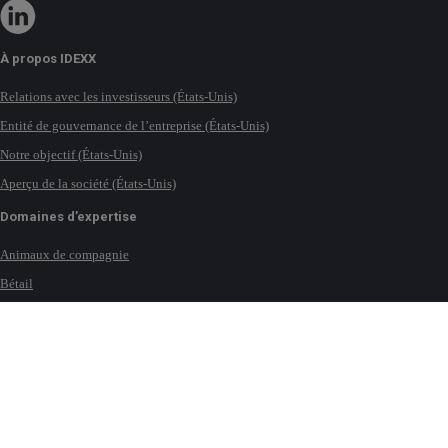
À propos IDEXX
Relations avec les investisseurs (États-Unis)
Entité de gouvernance de l’entreprise (États-Unis)
Notre objectif (États-Unis)
Aperçu de la société (États-Unis)
Domaines d’expertise
Animaux de compagnie
Bétail
Lait
Chevaux (UK)
Eau
Nous contacter
Implantations mondiales