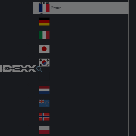
Fin
ark
lan
France
Fra
d
nc
Deutschland
Ge
e
rm
Italia
Ital
an
y
y
日本
Jap
an
대한민국
Ko
IDEXX
rea
Latin America
Lat
in
Netherlands
Ne
A
the
me
New Zealand
Ne
rla
ric
w
Norge
nd
a
No
Ze
s
rw
ala
Polska