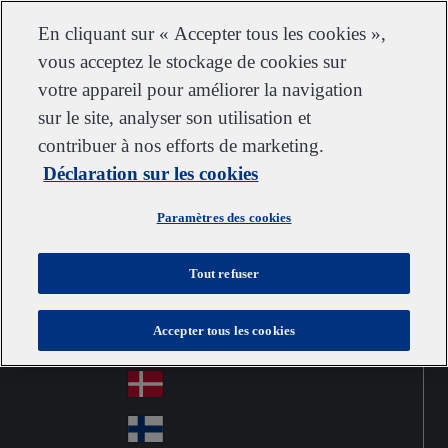
Service clientèle
Nous contacter
S’abonner
Carrières chez IDEXX
Fournisseurs
En cliquant sur « Accepter tous les cookies »,
vous acceptez le stockage de cookies sur
votre appareil pour améliorer la navigation
sur le site, analyser son utilisation et
Go to home
Australia
Au
contribuer à nos efforts de marketing.
France
Jump to navigation
str
Österreich
Déclaration sur les cookies
Jump to content
Au
ali
stri
a
Brazil
Contact
Paramètres des cookies
Br
a
azi
Canada
Ca
l
Tout refuser
na
中国大陆
Ch
da
Accepter tous les cookies
ina
Česko
Cz
ec
Danmark
De
h
nm
Suomi