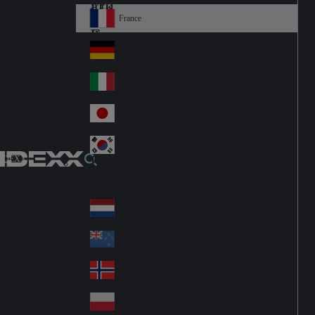
Fin
ark
lan
France
Fra
d
nc
Deutschland
Ge
e
rm
Italia
Ital
an
y
y
日本
Jap
an
대한민국
Ko
IDEXX
rea
Latin America
Lat
in
Netherlands
Ne
A
the
me
New Zealand
Ne
rla
ric
w
Norge
nd
a
No
Ze
s
rw
ala
Polska