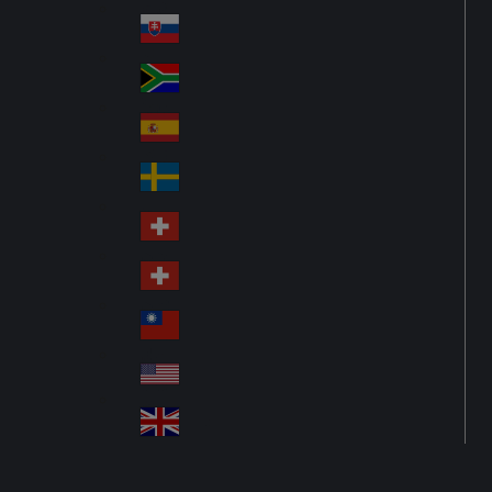
Pol
ay
nd
an
Slovensko
Slo
d
va
South Africa
So
kia
uth
España
Sp
Af
ain
ric
Sverige
Sw
a
ed
Schweiz DE
Sw
en
itz
Schweiz FR
Sw
erl
itz
an
台灣
Tai
erl
d
wa
an
USA
US
n
d
A
United Kingdom
Un
ite