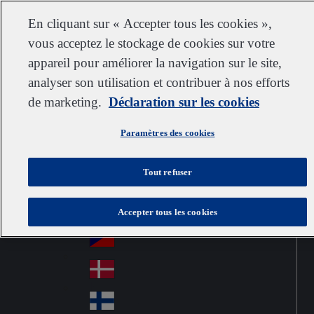
Service clientèle
Nous contacter
S’abonner
Carrières chez IDEXX
Fournisseurs
En cliquant sur « Accepter tous les cookies »,
vous acceptez le stockage de cookies sur votre
appareil pour améliorer la navigation sur le site,
analyser son utilisation et contribuer à nos efforts
Go to home
Australia
Au
de marketing.
France
Déclaration sur les cookies
Jump to navigation
str
Österreich
Jump to content
Au
ali
Paramètres des cookies
stri
a
Brazil
Contact
Br
a
Tout refuser
azi
Canada
Ca
l
na
中国大陆
Accepter tous les cookies
Ch
da
ina
Česko
Cz
ec
Danmark
De
h
nm
Suomi