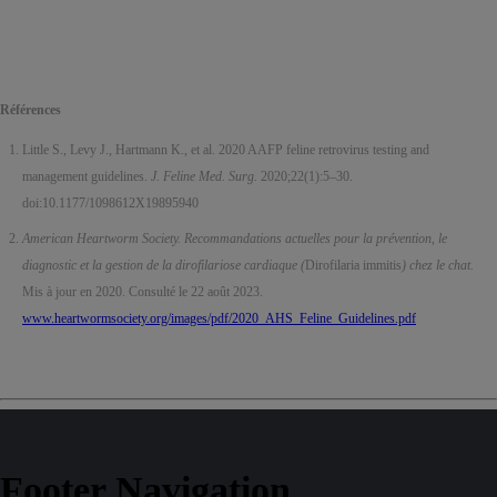
Références
Little S., Levy J., Hartmann K., et al. 2020 AAFP feline retrovirus testing and
management guidelines.
J. Feline Med. Surg.
2020;22(1):5–30.
doi:10.1177/1098612X19895940
American Heartworm Society. Recommandations actuelles pour la prévention, le
diagnostic et la gestion de la dirofilariose cardiaque (
Dirofilaria immitis
) chez le chat.
Mis à jour en 2020. Consulté le 22 août 2023.
www.heartwormsociety.org/images/pdf/2020_AHS_Feline_Guidelines.pdf
Footer Navigation