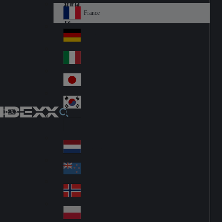
Fin
ark
lan
France
Fra
d
nc
Deutschland
Ge
e
rm
Italia
Ital
an
y
y
日本
Jap
an
대한민국
Ko
IDEXX
rea
Latin America
Lat
in
Netherlands
Ne
A
the
me
New Zealand
Ne
rla
ric
w
Norge
nd
a
No
Ze
s
rw
ala
Polska