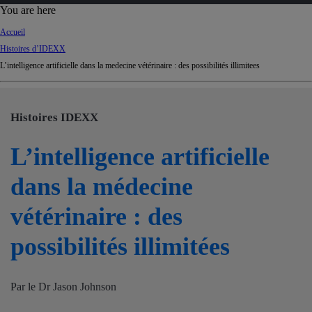
d
You are here
Ki
Accueil
ng
Histoires d’IDEXX
do
L’intelligence artificielle dans la medecine vétérinaire : des possibilités illimitees
m
Histoires IDEXX
L’intelligence artificielle
dans la médecine
vétérinaire : des
possibilités illimitées
Par le Dr Jason Johnson