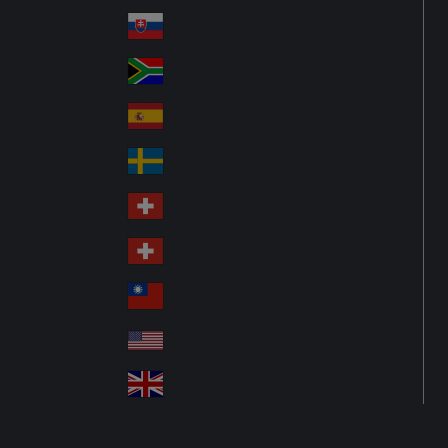
Pol
ay
nd
an
Slovensko
Slo
d
va
South Africa
So
kia
uth
España
Sp
Af
ain
ric
Sverige
Sw
a
ed
Schweiz DE
Sw
en
itz
Schweiz FR
Sw
erl
itz
an
台灣
Tai
erl
d
wa
an
USA
US
n
d
A
United Kingdom
Un
ite