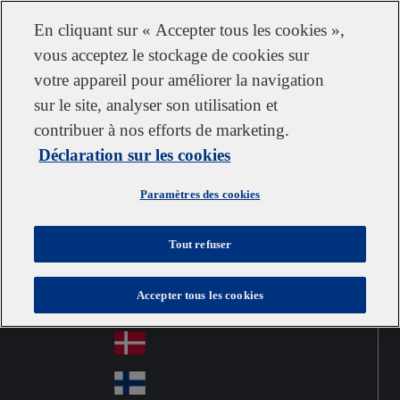
Service clientèle
Nous contacter
S’abonner
Carrières chez IDEXX
Fournisseurs
En cliquant sur « Accepter tous les cookies »,
vous acceptez le stockage de cookies sur
votre appareil pour améliorer la navigation
sur le site, analyser son utilisation et
Go to home
Australia
Au
contribuer à nos efforts de marketing.
France
Jump to navigation
str
Österreich
Déclaration sur les cookies
Jump to content
Au
ali
stri
a
Brazil
Contact
Paramètres des cookies
Br
a
azi
Canada
Ca
l
Tout refuser
na
中国大陆
Ch
da
Accepter tous les cookies
ina
Česko
Cz
ec
Danmark
De
h
nm
Suomi