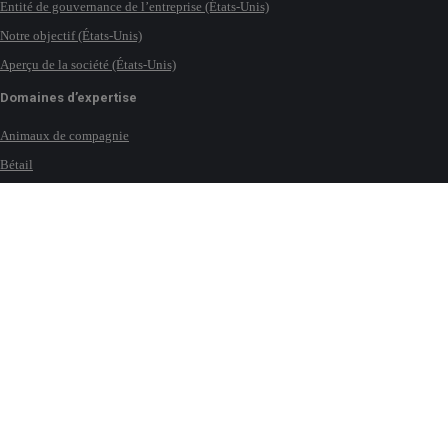
Entité de gouvernance de l’entreprise (États-Unis)
Notre objectif (États-Unis)
Aperçu de la société (États-Unis)
Domaines d’expertise
Animaux de compagnie
Bétail
Lait
Chevaux (UK)
Eau
Nous contacter
Implantations mondiales
Conditions d’utilisation
Conditions de vente
Protection de la confidentialité
Déclaration de cookie