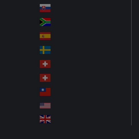
Pol
ay
nd
an
Slovensko
Slo
d
va
South Africa
So
kia
uth
España
Sp
Af
ain
ric
Sverige
Sw
a
ed
Schweiz DE
Sw
en
itz
Schweiz FR
Sw
erl
itz
an
台灣
Tai
erl
d
wa
an
USA
US
n
d
A
United Kingdom
Un
ite