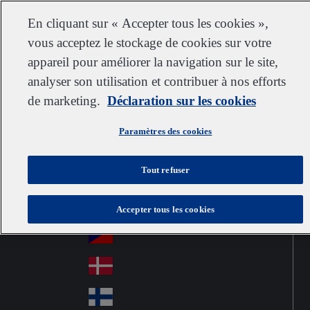
Service clientèle
Nous contacter
S’abonner
Carrières chez IDEXX
Fournisseurs
En cliquant sur « Accepter tous les cookies »,
vous acceptez le stockage de cookies sur votre
appareil pour améliorer la navigation sur le site,
analyser son utilisation et contribuer à nos efforts
Go to home
Australia
Au
de marketing.
France
Déclaration sur les cookies
Jump to navigation
str
Österreich
Jump to content
Au
ali
Paramètres des cookies
stri
a
Brazil
Contact
Br
a
Tout refuser
azi
Canada
Ca
l
na
中国大陆
Accepter tous les cookies
Ch
da
ina
Česko
Cz
ec
Danmark
De
h
nm
Suomi