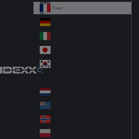
Fin
ark
lan
France
Fra
d
nc
Deutschland
Ge
e
rm
Italia
Ital
an
y
y
日本
Jap
an
대한민국
Ko
IDEXX
rea
Latin America
Lat
in
Netherlands
Ne
A
the
me
New Zealand
Ne
rla
ric
w
Norge
nd
a
No
Ze
s
rw
ala
Polska