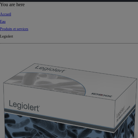
d
You are here
Ki
Accueil
ng
Eau
do
Produits et services
m
Legiolert