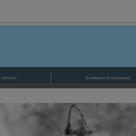
t services
Assistance et ressources