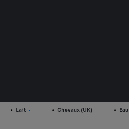
Lait
Eau
Chevaux (UK)