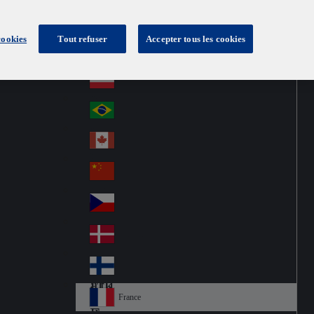
cookies
Tout refuser
Accepter tous les cookies
Australia
Au
France
str
Österreich
Au
ali
stri
a
Brazil
Br
a
azi
Canada
Ca
l
na
中国大陆
Ch
da
ina
Česko
Cz
ec
Danmark
De
h
nm
Suomi
Fin
ark
lan
France