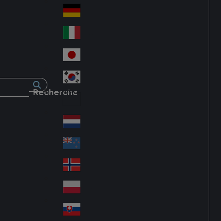
Fra
d
nc
Deutschland
Ge
e
rm
Italia
Ital
an
y
y
日本
Jap
an
대한민국
Ko
Recherche
rea
Latin America
Lat
in
Netherlands
Ne
A
the
me
New Zealand
Ne
rla
ric
w
Norge
nd
a
No
Ze
s
rw
ala
Polska
Pol
ay
nd
an
Slovensko