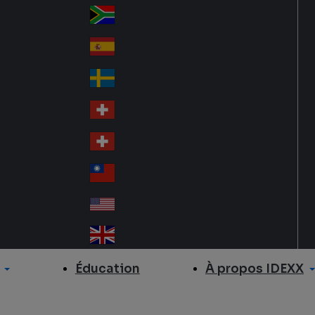
Slo
d
va
South Africa
So
kia
uth
España
Sp
Af
ain
ric
Sverige
Sw
a
ed
Schweiz DE
Sw
en
itz
Schweiz FR
Sw
erl
itz
an
台灣
Tai
erl
d
wa
an
USA
US
n
d
A
United Kingdom
Un
ite
À propos IDEXX
Éducation
d
Ki