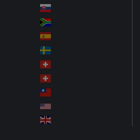
Pol
ay
nd
an
Slovensko
Slo
d
va
South Africa
So
kia
uth
España
Sp
Af
ain
ric
Sverige
Sw
a
ed
Schweiz DE
Sw
en
itz
Schweiz FR
Sw
erl
itz
an
台灣
Tai
erl
d
wa
an
USA
US
n
d
A
United Kingdom
Un
ite