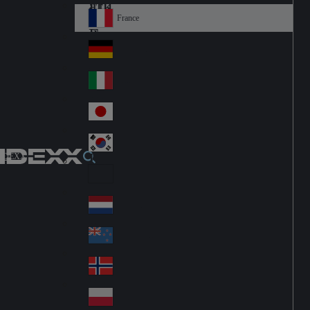
Fin
ark
lan
France
Fra
d
nc
Deutschland
Ge
e
rm
Italia
Ital
an
y
y
日本
Jap
an
대한민국
Ko
IDEXX
rea
Latin America
Lat
in
Netherlands
Ne
A
the
me
New Zealand
Ne
rla
ric
w
Norge
nd
a
No
Ze
s
rw
ala
Polska