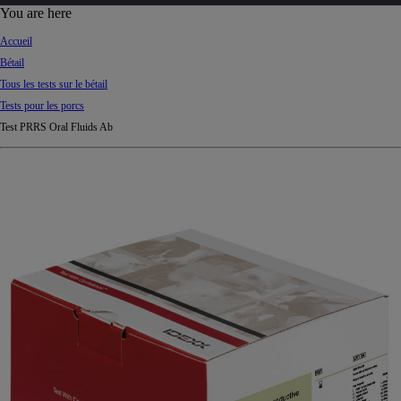
d
You are here
Ki
Accueil
ng
Bétail
do
Tous les tests sur le bétail
m
Tests pour les porcs
Test PRRS Oral Fluids Ab