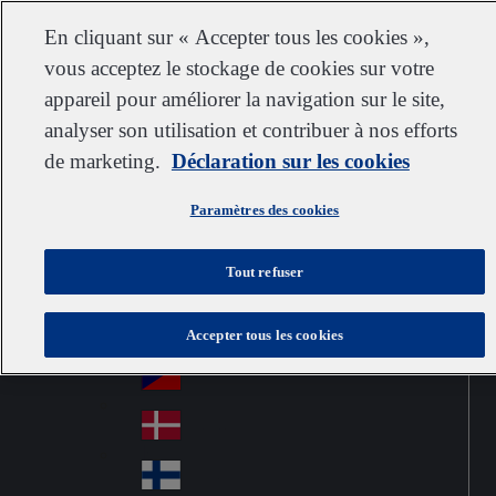
Service clientèle
Nous contacter
S’abonner
Carrières chez IDEXX
Fournisseurs
En cliquant sur « Accepter tous les cookies »,
vous acceptez le stockage de cookies sur votre
appareil pour améliorer la navigation sur le site,
analyser son utilisation et contribuer à nos efforts
Go to home
Australia
Au
de marketing.
France
Déclaration sur les cookies
Jump to navigation
str
Österreich
Jump to content
Au
ali
Paramètres des cookies
stri
a
Brazil
Contact
Br
a
Tout refuser
azi
Canada
Ca
l
na
中国大陆
Accepter tous les cookies
Ch
da
ina
Česko
Cz
ec
Danmark
De
h
nm
Suomi