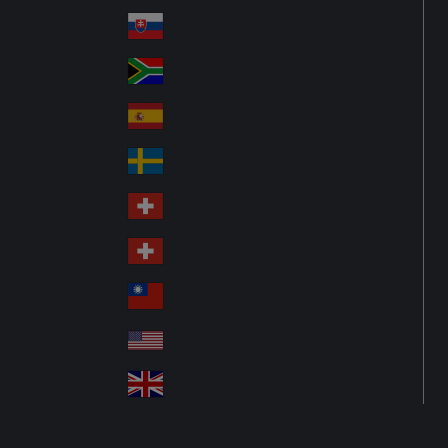
Pol
ay
nd
an
Slovensko
Slo
d
va
South Africa
So
kia
uth
España
Sp
Af
ain
ric
Sverige
Sw
a
ed
Schweiz DE
Sw
en
itz
Schweiz FR
Sw
erl
itz
an
台灣
Tai
erl
d
wa
an
USA
US
n
d
A
United Kingdom
Un
ite