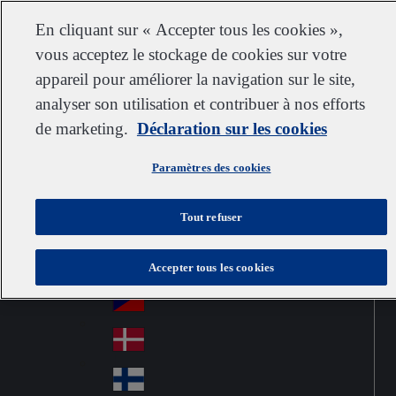
Service clientèle
Nous contacter
S’abonner
Carrières chez IDEXX
Fournisseurs
En cliquant sur « Accepter tous les cookies »,
vous acceptez le stockage de cookies sur votre
appareil pour améliorer la navigation sur le site,
analyser son utilisation et contribuer à nos efforts
Go to home
Australia
Au
de marketing.
France
Déclaration sur les cookies
Jump to navigation
str
Österreich
Jump to content
Au
ali
Paramètres des cookies
stri
a
Brazil
Contact
Br
a
Tout refuser
azi
Canada
Ca
l
na
中国大陆
Accepter tous les cookies
Ch
da
ina
Česko
Cz
ec
Danmark
De
h
nm
Suomi