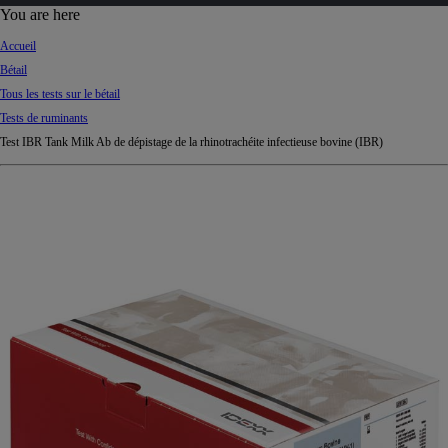
d
You are here
Ki
Accueil
ng
Bétail
do
Tous les tests sur le bétail
m
Tests de ruminants
Test IBR Tank Milk Ab de dépistage de la rhinotrachéite infectieuse bovine (IBR)