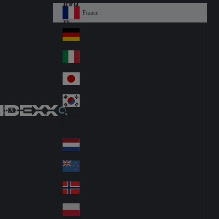
Fin
ark
lan
France
Fra
d
nc
Deutschland
Ge
e
rm
Italia
Ital
an
y
y
日本
Jap
an
대한민국
Ko
IDEXX
rea
Latin America
Lat
in
Netherlands
Ne
A
the
me
New Zealand
Ne
rla
ric
w
Norge
nd
a
No
Ze
s
rw
ala
Polska