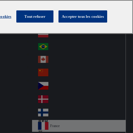
cookies
Tout refuser
Accepter tous les cookies
Australia
Au
France
str
Österreich
Au
ali
stri
a
Brazil
Br
a
azi
Canada
Ca
l
na
中国大陆
Ch
da
ina
Česko
Cz
ec
Danmark
De
h
nm
Suomi
Fin
ark
lan
France