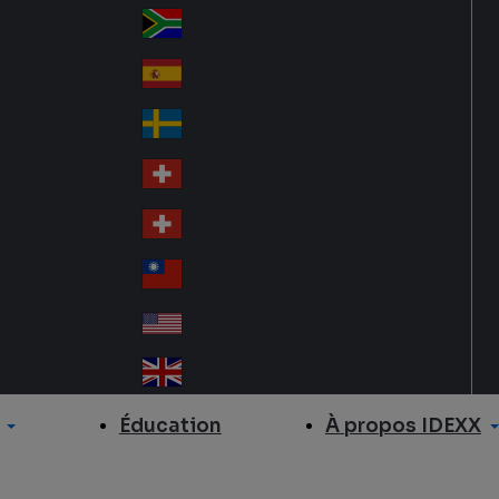
Slo
d
va
South Africa
So
kia
uth
España
Sp
Af
ain
ric
Sverige
Sw
a
ed
Schweiz DE
Sw
en
itz
Schweiz FR
Sw
erl
itz
an
台灣
Tai
erl
d
wa
an
USA
US
n
d
A
United Kingdom
Un
ite
À propos IDEXX
Éducation
d
Ki