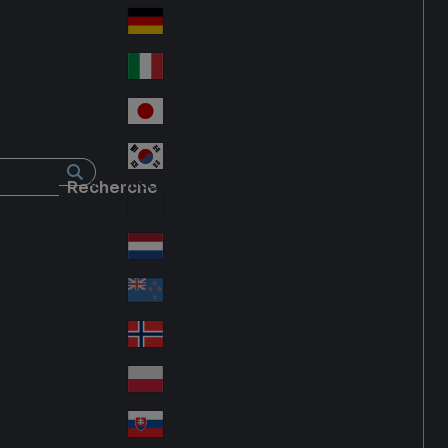
Fra
d
nc
Deutschland
Ge
e
rm
Italia
Ital
an
y
y
日本
Jap
an
대한민국
Ko
Recherche
rea
Latin America
Lat
in
Netherlands
Ne
A
the
me
New Zealand
Ne
rla
ric
w
Norge
nd
a
No
Ze
s
rw
ala
Polska
Pol
ay
nd
an
Slovensko