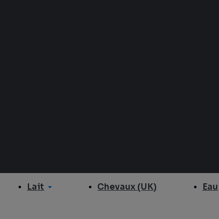
Lait
Eau
Chevaux (UK)